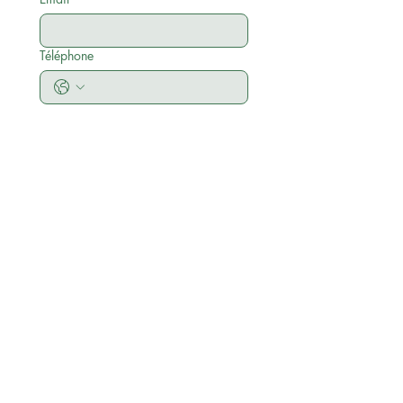
Téléphone
Votre question par rapport à un
produit.
Envoyer
BROC&STORE
A très vite