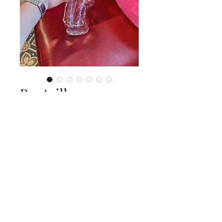
Bouteille en verre
Prix
0,00 €
Belle bouteille en verre en
forme de saxophone
Plus d'infos en magasin