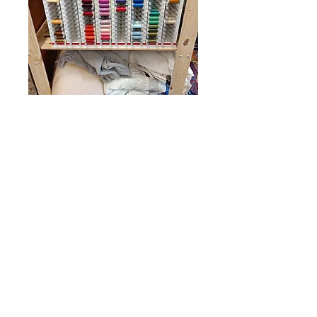
Fils
Prix
0,00 €
Plus d'informations en
boutique
BROC&STORE