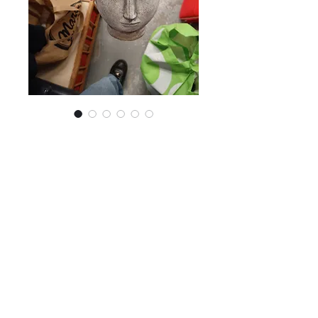
Pot de fleur tête
Prix
0,00 €
Pot de fleur très joli :o
Plus d'infos en magasin